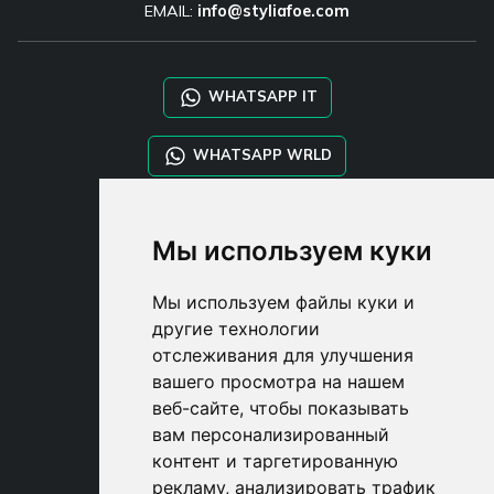
EMAIL:
info@styliafoe.com
WHATSAPP IT
WHATSAPP WRLD
STYLIA SERVICES
Мы используем куки
SHOP B2B
TAYLOR MADE ORDERS
Мы используем файлы куки и
DROPSHIPPING
другие технологии
отслеживания для улучшения
USER
вашего просмотра на нашем
SUBSCRIBE
веб-сайте, чтобы показывать
ВОЙДИТЕ
вам персонализированный
CART
контент и таргетированную
рекламу, анализировать трафик