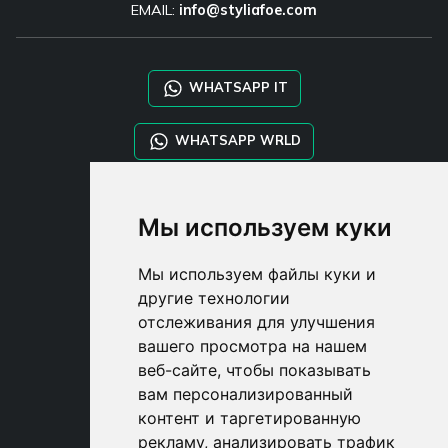
EMAIL:
info@styliafoe.com
WHATSAPP IT
WHATSAPP WRLD
STYLIA SERVICES
Мы используем куки
SHOP B2B
TAYLOR MADE ORDERS
Мы используем файлы куки и
DROPSHIPPING
другие технологии
отслеживания для улучшения
USER
вашего просмотра на нашем
SUBSCRIBE
веб-сайте, чтобы показывать
ВОЙДИТЕ
вам персонализированный
CART
контент и таргетированную
рекламу, анализировать трафик