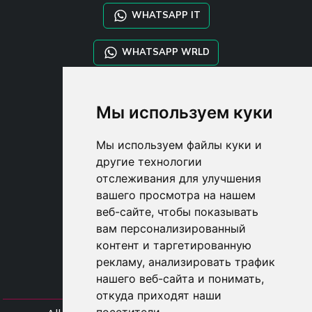
WHATSAPP IT
WHATSAPP WRLD
STYLIA SERVICES
Мы используем куки
SHOP B2B
TAYLOR MADE ORDERS
Мы используем файлы куки и
DROPSHIPPING
другие технологии
отслеживания для улучшения
USER
вашего просмотра на нашем
SUBSCRIBE
веб-сайте, чтобы показывать
ВОЙДИТЕ
вам персонализированный
CART
контент и таргетированную
рекламу, анализировать трафик
нашего веб-сайта и понимать,
откуда приходят наши