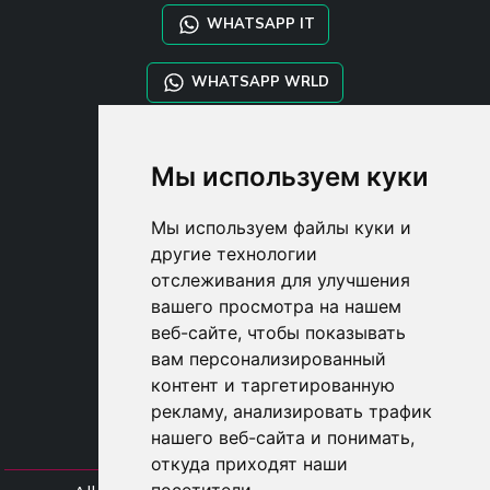
WHATSAPP IT
WHATSAPP WRLD
STYLIA SERVICES
Мы используем куки
SHOP B2B
TAYLOR MADE ORDERS
Мы используем файлы куки и
DROPSHIPPING
другие технологии
отслеживания для улучшения
USER
вашего просмотра на нашем
SUBSCRIBE
веб-сайте, чтобы показывать
ВОЙДИТЕ
вам персонализированный
CART
контент и таргетированную
рекламу, анализировать трафик
нашего веб-сайта и понимать,
откуда приходят наши