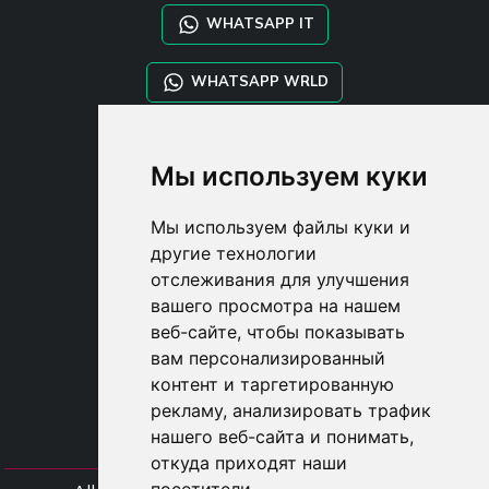
WHATSAPP IT
WHATSAPP WRLD
STYLIA SERVICES
Мы используем куки
SHOP B2B
TAYLOR MADE ORDERS
Мы используем файлы куки и
DROPSHIPPING
другие технологии
отслеживания для улучшения
USER
вашего просмотра на нашем
SUBSCRIBE
веб-сайте, чтобы показывать
ВОЙДИТЕ
вам персонализированный
CART
контент и таргетированную
рекламу, анализировать трафик
нашего веб-сайта и понимать,
откуда приходят наши