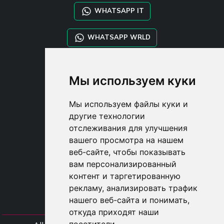
WHATSAPP IT
WHATSAPP WRLD
STYLIA SERVICES
Мы используем куки
SHOP B2B
TAYLOR MADE ORDERS
Мы используем файлы куки и
DROPSHIPPING
другие технологии
отслеживания для улучшения
USER
вашего просмотра на нашем
SUBSCRIBE
веб-сайте, чтобы показывать
ВОЙДИТЕ
вам персонализированный
CART
контент и таргетированную
рекламу, анализировать трафик
нашего веб-сайта и понимать,
откуда приходят наши