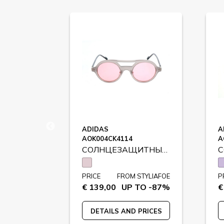
ADIDAS
A
AOK004CK4114
A
СОЛНЦЕЗАЩИТНЫЕ ОЧКИ
СОЛНЦЕЗАЩИТНЫЕ ОЧКИ
STYLIAFOE
PRICE
FROM STYLIAFOE
P
 TO -79%
€ 139,00
UP TO -87%
€
 PRICES
DETAILS AND PRICES