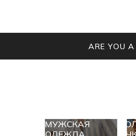
ARE YOU A
МУЖСКАЯ
СО
ОДЕЖДА
ОЧ