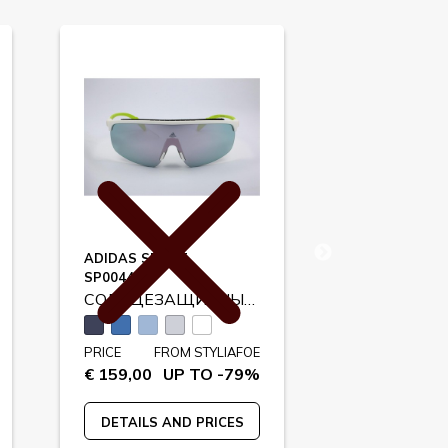
ADIDAS SPORT
KENZO
SP0044
KZ40010U
СОЛНЦЕЗАЩИТНЫЕ ОЧКИ
PRICE
FROM STYLIAFOE
PRICE
FR
€ 159,00
UP TO -79%
€ 160,00
U
DETAILS AND PRICES
DETAILS A