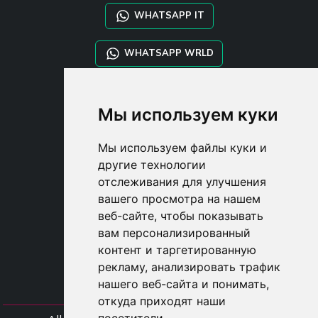
WHATSAPP IT
WHATSAPP WRLD
STYLIA SERVICES
Мы используем куки
SHOP B2B
TAYLOR MADE ORDERS
Мы используем файлы куки и
DROPSHIPPING
другие технологии
отслеживания для улучшения
USER
вашего просмотра на нашем
SUBSCRIBE
веб-сайте, чтобы показывать
ВОЙДИТЕ
вам персонализированный
CART
контент и таргетированную
рекламу, анализировать трафик
нашего веб-сайта и понимать,
откуда приходят наши