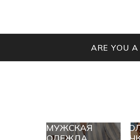
ARE YOU A
МУЖСКАЯ
СО
ОДЕЖДА
ОЧ