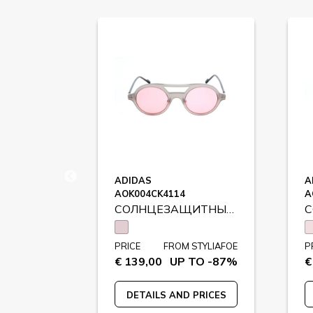
R
ADIDAS
A
AOK004CK4114
A
СОЛНЦЕЗАЩИТНЫЕ ОЧКИ
СОЛНЦЕЗАЩИТНЫЕ ОЧКИ
STYLIAFOE
PRICE
FROM STYLIAFOE
P
 TO -71%
€ 139,00
UP TO -87%
€
 PRICES
DETAILS AND PRICES