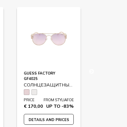
GUESS FACTORY
MAXMARA
GF4025
MM0072
СОЛНЦЕЗАЩИТНЫЕ ОЧКИ
PRICE
FROM STYLIAFOE
PRICE
FR
€ 170,00
UP TO -83%
€ 215,00
U
DETAILS AND PRICES
DETAILS A