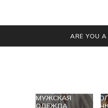
ARE YOU A
МУЖСКАЯ
СО
ОДЕЖДА
ОЧ