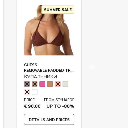
SUMMER SALE
SU
GUESS
GUESS
REMOVABLE PADDED TRIANGLE / E2GJ51
STRING BRIEF
КУПАЛЬНИКИ
КУПАЛЬНИ
PRICE
FR
€ 60,00
U
PRICE
FROM STYLIAFOE
€ 90,00
UP TO -80%
DETAILS A
DETAILS AND PRICES