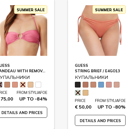
SUMMER SALE
SUMMER SALE
UESS
GUESS
BANDEAU WITH REMOVABLE PADDING / E4GJ16
STRING BRIEF / E4GO13
УПАЛЬНИКИ
КУПАЛЬНИКИ
RICE
FROM STYLIAFOE
 75,00
UP TO -84%
PRICE
FROM STYLIAFOE
€ 50,00
UP TO -80%
DETAILS AND PRICES
DETAILS AND PRICES