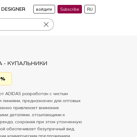
DESIGNER
войдите
Subscribe
RU
 - КУПАЛЬНИКИ
0%
от ADIDAS разработан с чистым
и линиями, предназначен для оптовых
овенно привлекает внимание
ими деталями, отсылающими к
ренда, сохраняя при этом утонченную
рой обеспечивает безупречный вид,
ным коммерческим предложением.