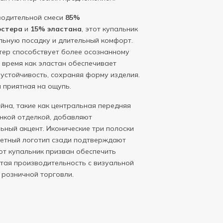
водительной смеси
85%
эстера
и
15% эластана
, этот купальник
льную посадку и длительный комфорт.
ер способствует более осознанному
 время как эластан обеспечивает
устойчивость, сохраняя форму изделия.
и приятная на ощупь.
йна, такие как центральная передняя
онкой отделкой, добавляют
ьный акцент. Иконические три полоски
ретный логотип сзади подтверждают
от купальник призван обеспечить
етая производительность с визуальной
 розничной торговли.