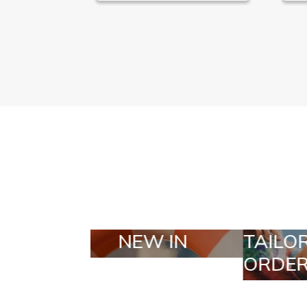
TAILOR MADE
SELE
ORDERS