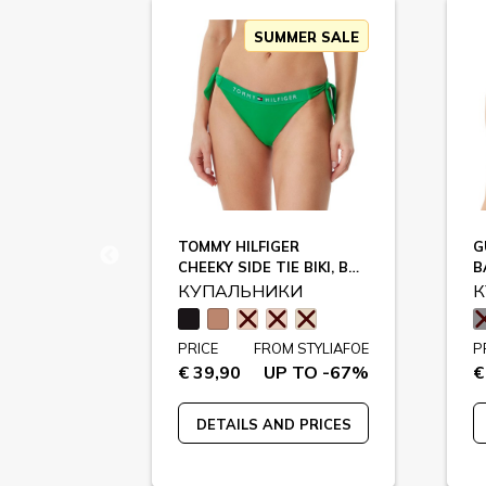
ER SALE
SUMMER SALE
TOMMY HILFIGER
G
GO16
CHEEKY SIDE TIE BIKI, BDS / UW0UW04497
И
КУПАЛЬНИКИ
К
STYLIAFOE
PRICE
FROM STYLIAFOE
P
 TO -78%
€ 39,90
UP TO -67%
€
 PRICES
DETAILS AND PRICES