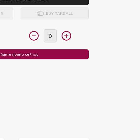
ON
BUY TAKE ALL
йдите прямо сейчас
Я