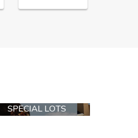
LL IN A BOX
STYLIA OUTFIT