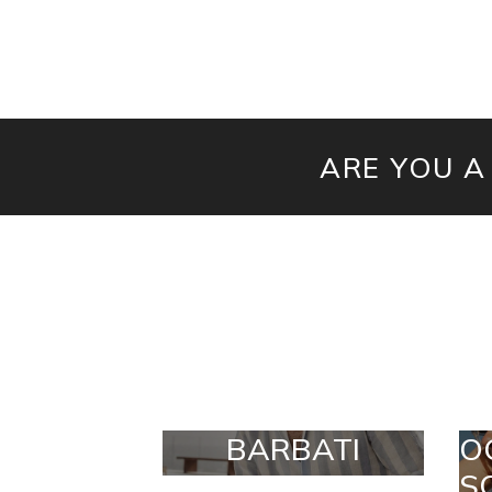
ARE YOU A
BARBATI
O
S