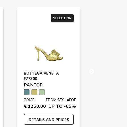
SELECTION
BOTTEGA VENETA
AMINA MUAD
F77300
SAMANTHA / 
PANTOFI
PANTOFI
PRICE
FROM STYLIAFOE
PRICE
FR
€ 1250,00
UP TO -65%
€ 850,00
U
DETAILS AND PRICES
DETAILS A