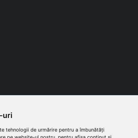
-uri
Follow us
lte tehnologii de urmărire pentru a îmbunătăți
re pe website-ul nostru, pentru afișa conținut și