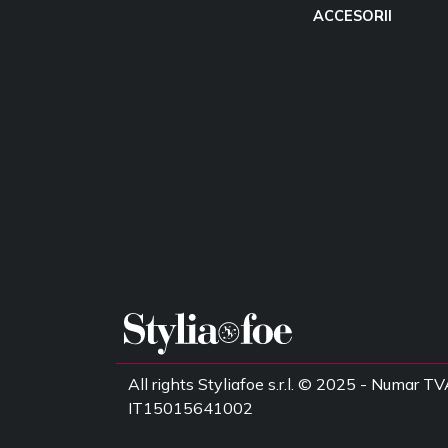
ACCESORII
All rights Styliafoe s.r.l. © 2025 - Numar TV
IT15015641002