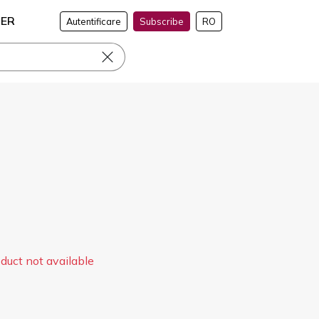
NER
Autentificare
Subscribe
RO
duct not available