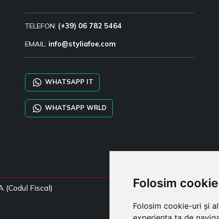
TELEFON:
(+39) 06 782 5464
EMAIL:
info@styliafoe.com
WHATSAPP IT
WHATSAPP WRLD
Folosim cookie
A (Codul Fiscal)
Folosim cookie-uri și a
experiența ta de naviga