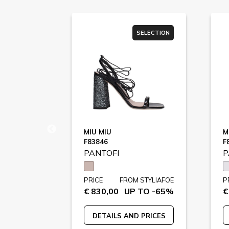
SELECTION
SELECTION
MIU MIU
M
F83846
F
PANTOFI
P
STYLIAFOE
PRICE
FROM STYLIAFOE
P
 TO -65%
€ 830,00
UP TO -65%
€
 PRICES
DETAILS AND PRICES