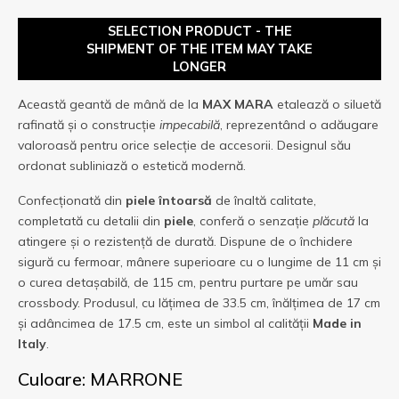
SELECTION PRODUCT - THE
SHIPMENT OF THE ITEM MAY TAKE
LONGER
Această geantă de mână de la
MAX MARA
etalează o siluetă
rafinată și o construcție
impecabilă
, reprezentând o adăugare
valoroasă pentru orice selecție de accesorii. Designul său
ordonat subliniază o estetică modernă.
Confecționată din
piele întoarsă
de înaltă calitate,
completată cu detalii din
piele
, conferă o senzație
plăcută
la
atingere și o rezistență de durată. Dispune de o închidere
sigură cu fermoar, mânere superioare cu o lungime de 11 cm și
o curea detașabilă, de 115 cm, pentru purtare pe umăr sau
crossbody. Produsul, cu lățimea de 33.5 cm, înălțimea de 17 cm
și adâncimea de 17.5 cm, este un simbol al calității
Made in
Italy
.
Culoare: MARRONE