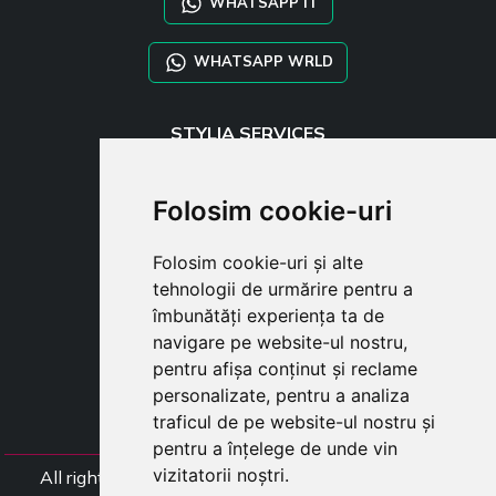
WHATSAPP IT
WHATSAPP WRLD
STYLIA SERVICES
SHOP B2B
TAYLOR MADE ORDERS
Folosim cookie-uri
DROPSHIPPING
Folosim cookie-uri și alte
USER
tehnologii de urmărire pentru a
SUBSCRIBE
îmbunătăți experiența ta de
AUTENTIFICARE
navigare pe website-ul nostru,
CART
pentru afișa conținut și reclame
personalizate, pentru a analiza
traficul de pe website-ul nostru și
pentru a înțelege de unde vin
vizitatorii noștri.
All rights Styliafoe s.r.l. © 2025 - Numar TVA (Codul