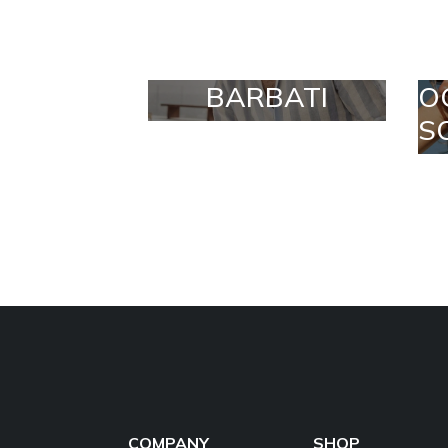
BARBATI
O
S
COMPANY
SHOP