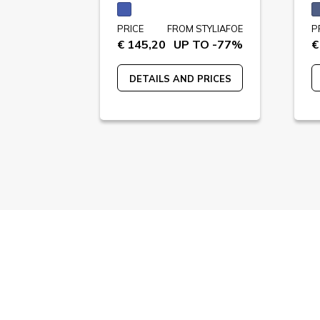
STYLIAFOE
PRICE
FROM STYLIAFOE
P
 TO -73%
€ 145,20
UP TO -77%
€
 PRICES
DETAILS AND PRICES