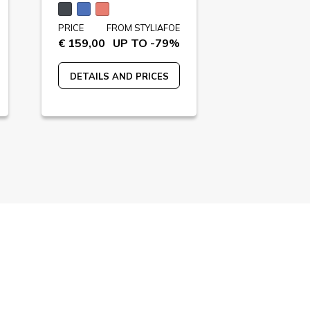
PRICE
FROM STYLIAFOE
PRICE
FR
€ 159,00
UP TO -79%
€ 89,90
U
DETAILS AND PRICES
DETAILS A