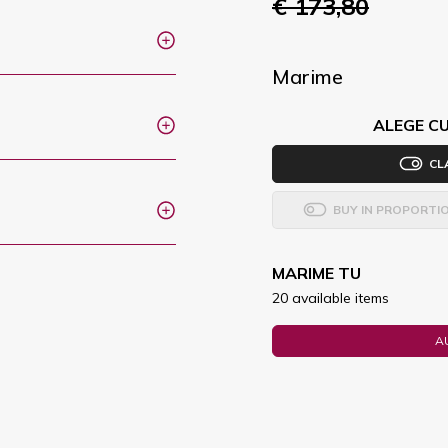
€ 173,80
Marime
ALEGE CU
CL
BUY IN PROPORTI
MARIME TU
20 available items
A