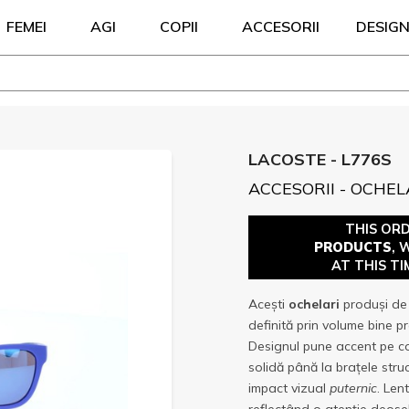
FEMEI
AGI
COPII
ACCESORII
DESIG
LACOSTE - L776S
ACCESORII - OCHEL
THIS OR
PRODUCTS
, 
AT THIS TI
Acești
ochelari
produși d
definită prin volume bine pr
Designul pune accent pe con
solidă până la brațele stru
impact vizual
puternic
. Len