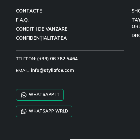
CONTACTE
SH
F.A.Q.
TA
OR
CONDITII DE VANZARE
DR
CONFIDENȚIALITATEA
TELEFON:
(+39) 06 782 5464
EMAIL:
info@styliafoe.com
WHATSAPP IT
WHATSAPP WRLD