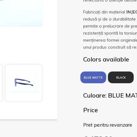
reflectând o atenție deosebi
Fabricați din material
INJE
redusă și de o durabilitate
permite o prelucrare de pre
rezistență sporită la torsiu
menținerea formei originale 
unui produs construit să rezi
Colors available
BLUE MATTE
BLACK
Culoare: BLUE MA
Price
Pret pentru revanzare