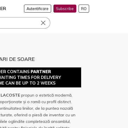
NER
Autentificare
Subscribe
RO
ARI DE SOARE
DER CONTAINS
PARTNER
WAITING TIMES FOR DELIVERY
ME CAN BE UP TO 2 WEEKS
e
LACOSTE
propun o estetică modernă,
oporționate și o ramă cu profil distinct.
tinuitatea liniilor, de la puntea nazală
cturate, oferind o piesă de inventar cu un
tilele oglindite completează ansamblul,