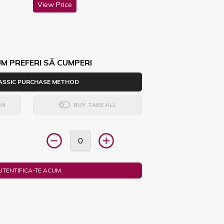
View Price
M PREFERI SĂ CUMPERI
ASSIC PURCHASE METHOD
ON
BUY TAKE ALL
UTENTIFICA-TE ACUM