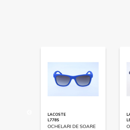
AL
LACOSTE
L
L778S
L
 SOARE
OCHELARI DE SOARE
O