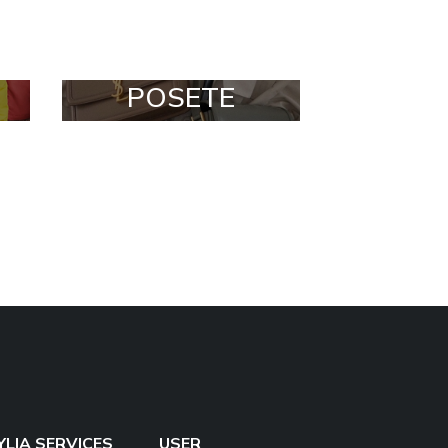
POSETE
YLIA SERVICES
USER