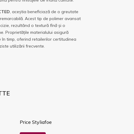
tă pentru finisajele de înaltă calitate.
CTED
, aceștia beneficiază de o greutate
 remarcabilă. Acest tip de polimer avansat
cizie, rezultând o textură
fină
și o
ne. Proprietățile materialului asigură
în timp, oferind retailerilor certitudinea
ste utilizării frecvente.
TTE
Price Styliafoe