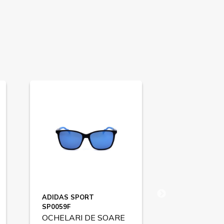
ADIDAS SPORT
CALVIN KLEIN
SP0059F
CKJ23622S
OCHELARI DE SOARE
OCHELARI 