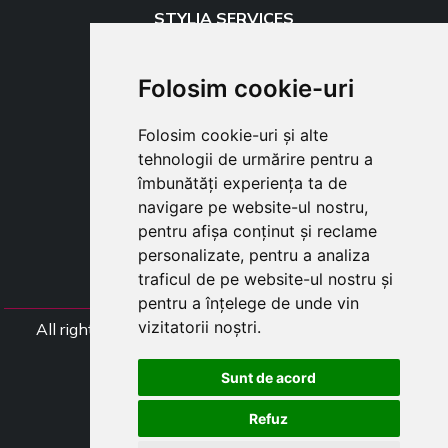
STYLIA SERVICES
SHOP B2B
TAYLOR MADE ORDERS
Folosim cookie-uri
DROPSHIPPING
Folosim cookie-uri și alte
USER
tehnologii de urmărire pentru a
SUBSCRIBE
îmbunătăți experiența ta de
AUTENTIFICARE
navigare pe website-ul nostru,
CART
pentru afișa conținut și reclame
personalizate, pentru a analiza
traficul de pe website-ul nostru și
pentru a înțelege de unde vin
vizitatorii noștri.
All rights Styliafoe s.r.l. © 2025 - Numar TVA (Codul
Fiscal) IT15015641002
Sunt de acord
Follow us
Refuz