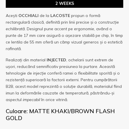
2 WEEKS
Acești
OCCHIALI
de la
LACOSTE
propun o formă
rectangulară clasică, definită prin linii precise și o construcție
echilibrată
. Designul pune accent pe ergonomie, având o
punte de 17 mm care asigură o așezare stabilă pe chip, în timp
ce lentila de 55 mm oferă un câmp vizual generos și o estetică
rafinată.
Realizați din material
INJECTED
, ochelarii sunt extrem de
ușori, reducând semnificativ presiunea la purtare. Această
tehnologie de injecție conferă ramei o
flexibilitate
sporită și o
rezistență superioară la factorii externi. Pentru cumpărătorii
B2B, acest model reprezintă o soluție durabilă, materialul fiind
imun la deformările cauzate de temperatură, păstrându-și
aspectul
impecabil
în orice vitrină.
Culoare: MATTE KHAKI/BROWN FLASH
GOLD