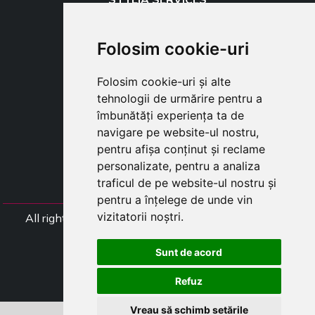
SHOP B2B
TAYLOR MADE ORDERS
Folosim cookie-uri
DROPSHIPPING
Folosim cookie-uri și alte
USER
tehnologii de urmărire pentru a
SUBSCRIBE
îmbunătăți experiența ta de
AUTENTIFICARE
navigare pe website-ul nostru,
CART
pentru afișa conținut și reclame
personalizate, pentru a analiza
traficul de pe website-ul nostru și
pentru a înțelege de unde vin
vizitatorii noștri.
All rights Styliafoe s.r.l. © 2025 - Numar TVA (Codul
Fiscal) IT15015641002
Sunt de acord
Follow us
Refuz
Vreau să schimb setările