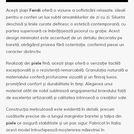
Acești șlapi
Fendi
oferă o viziune a sofisticării relaxate, ideali
pentru a conferi un lux subtil ansamblurilor de zi cu zi. Silueta
deschisă și liniile curate definesc o estetică contemporană, cu
partea superioară ce îmbrățișează piciorul cu grație. Acest
design minimalist este accentuat de un detaliu decorativ pe
baretă, atrăgând privirea fără ostentație, conferind piesei un
caracter distinctiv.
Realizați din
piele
fină, acești șlapi oferă o senzație tactilă
excepțională și o rezistență remarcabilă. Granulația naturală a
materialului conferă profunzime vizuală și un finisaj luxos,
promițând confort și durabilitate în timp. Alegerea unui
material atât de nobil subliniază angajamentul brandului față
de excelența artizanală și calitatea intrinsecă a creațiilor sale.
Construcția meticuloasă este evidentă în detalii, precum
cusăturile precise de-a lungul marginilor baretei și talpa din
piele
ce asigură stabilitate și un pas sigur. Fabricat în Italia,
acest model întruchipează moștenirea măiestriei în