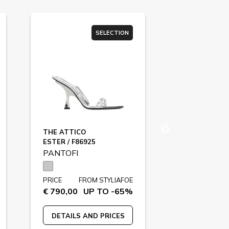
SELECTION
THE ATTICO
AMINA MUAD
ESTER / F86925
ADRIANA / F8
PANTOFI
PANTOFI
PRICE
FROM STYLIAFOE
PRICE
FR
€ 790,00
UP TO -65%
€ 775,00
U
DETAILS AND PRICES
DETAILS A