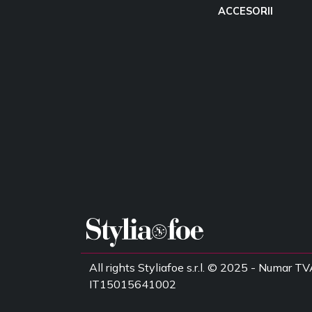
ACCESORII
All rights Styliafoe s.r.l. © 2025 - Numar TV
IT15015641002