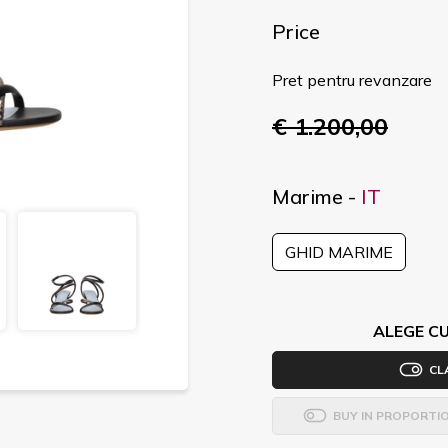
Price
Pret pentru revanzare
€ 1.200,00
Marime -
IT
GHID MARIME
ALEGE CU
CL
BUY IN PROPORTI