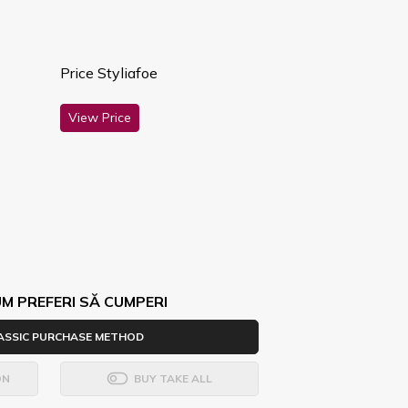
Price Styliafoe
View Price
M PREFERI SĂ CUMPERI
ASSIC PURCHASE METHOD
ON
BUY TAKE ALL