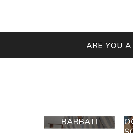
ARE YOU A
BARBATI
O
S