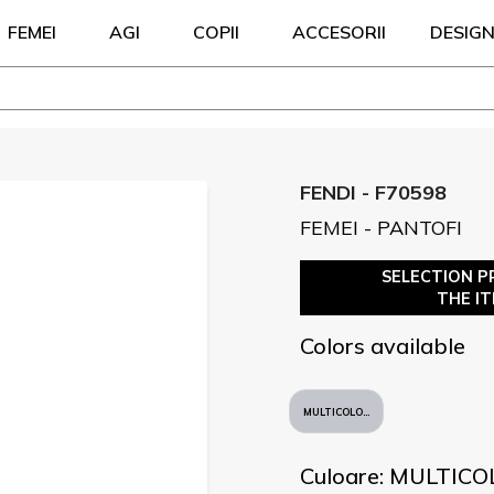
FEMEI
AGI
COPII
ACCESORII
DESIG
FENDI - F70598
FEMEI - PANTOFI
SELECTION P
THE I
Colors available
MULTICOLORE
Culoare: MULTIC