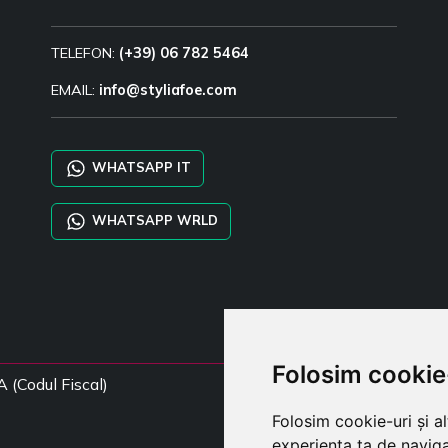
TELEFON:
(+39) 06 782 5464
EMAIL:
info@styliafoe.com
WHATSAPP IT
WHATSAPP WRLD
Folosim cookie
A (Codul Fiscal)
Folosim cookie-uri și a
experiența ta de naviga