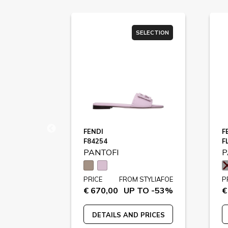
SELECTION
SELECTION
FENDI
F
F84254
F
PANTOFI
P
STYLIAFOE
PRICE
FROM STYLIAFOE
P
 TO -65%
€ 670,00
UP TO -53%
€
 PRICES
DETAILS AND PRICES