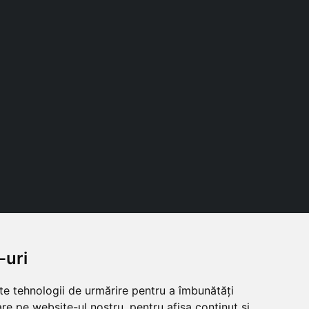
-uri
Follow us
lte tehnologii de urmărire pentru a îmbunătăți
re pe website-ul nostru, pentru afișa conținut și