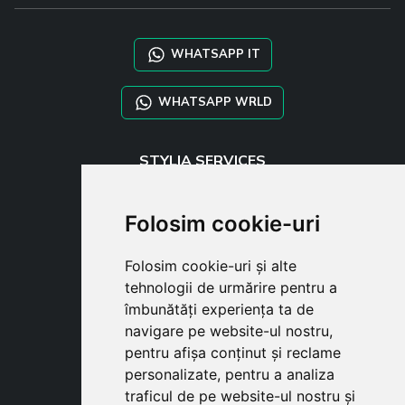
WHATSAPP IT
WHATSAPP WRLD
STYLIA SERVICES
SHOP B2B
TAYLOR MADE ORDERS
Folosim cookie-uri
DROPSHIPPING
Folosim cookie-uri și alte
USER
tehnologii de urmărire pentru a
SUBSCRIBE
îmbunătăți experiența ta de
AUTENTIFICARE
navigare pe website-ul nostru,
CART
pentru afișa conținut și reclame
personalizate, pentru a analiza
traficul de pe website-ul nostru și