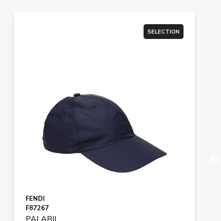
SELECTION
FENDI
F87267
PALARII