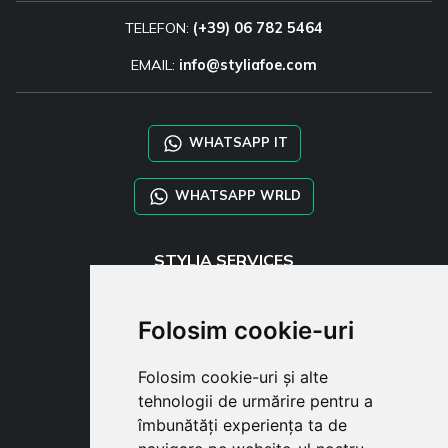
TELEFON:
(+39) 06 782 5464
EMAIL:
info@styliafoe.com
WHATSAPP IT
WHATSAPP WRLD
STYLIA SERVICES
SHOP B2B
TAYLOR MADE ORDERS
Folosim cookie-uri
DROPSHIPPING
Folosim cookie-uri și alte
USER
tehnologii de urmărire pentru a
SUBSCRIBE
îmbunătăți experiența ta de
AUTENTIFICARE