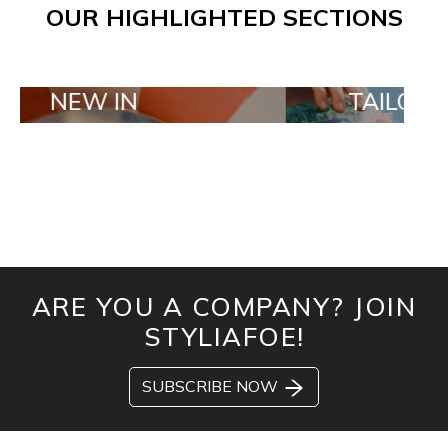
OUR HIGHLIGHTED SECTIONS
 IN
TAILOR MADE OR
ARE YOU A COMPANY? JOIN
STYLIAFOE!
SUBSCRIBE NOW