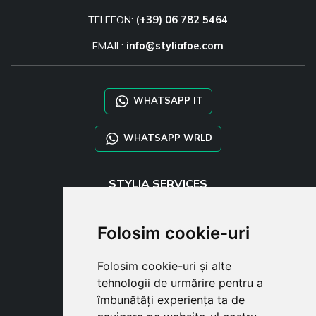
TELEFON:
(+39) 06 782 5464
EMAIL:
info@styliafoe.com
WHATSAPP IT
WHATSAPP WRLD
STYLIA SERVICES
SHOP B2B
TAYLOR MADE ORDERS
Folosim cookie-uri
DROPSHIPPING
Folosim cookie-uri și alte
USER
tehnologii de urmărire pentru a
SUBSCRIBE
îmbunătăți experiența ta de
AUTENTIFICARE