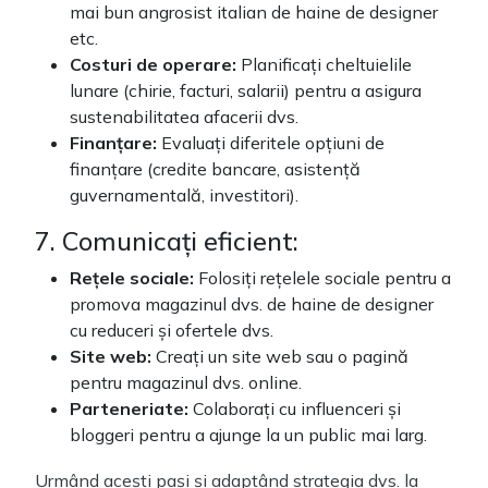
mai bun angrosist italian de haine de designer
etc.
Costuri de operare:
Planificați cheltuielile
lunare (chirie, facturi, salarii) pentru a asigura
sustenabilitatea afacerii dvs.
Finanțare:
Evaluați diferitele opțiuni de
finanțare (credite bancare, asistență
guvernamentală, investitori).
7. Comunicați eficient:
Rețele sociale:
Folosiți rețelele sociale pentru a
promova magazinul dvs. de haine de designer
cu reduceri și ofertele dvs.
Site web:
Creați un site web sau o pagină
pentru magazinul dvs. online.
Parteneriate:
Colaborați cu influenceri și
bloggeri pentru a ajunge la un public mai larg.
Urmând acești pași și adaptând strategia dvs. la