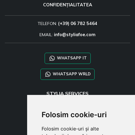
CONFIDENȚIALITATEA
TELEFON:
(+39) 06 782 5464
EMAIL:
info@styliafoe.com
WHATSAPP IT
WHATSAPP WRLD
STYLIA SERVICES
SHOP B2B
TAYLOR MADE ORDERS
Folosim cookie-uri
DROPSHIPPING
Folosim cookie-uri și alte
USER