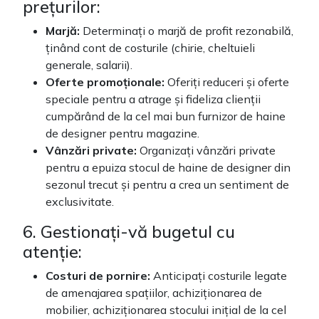
prețurilor:
Marjă:
Determinați o marjă de profit rezonabilă,
ținând cont de costurile (chirie, cheltuieli
generale, salarii).
Oferte promoționale:
Oferiți reduceri și oferte
speciale pentru a atrage și fideliza clienții
cumpărând de la cel mai bun furnizor de haine
de designer pentru magazine.
Vânzări private:
Organizați vânzări private
pentru a epuiza stocul de haine de designer din
sezonul trecut și pentru a crea un sentiment de
exclusivitate.
6. Gestionați-vă bugetul cu
atenție:
Costuri de pornire:
Anticipați costurile legate
de amenajarea spațiilor, achiziționarea de
mobilier, achiziționarea stocului inițial de la cel