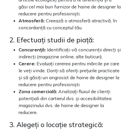
găsi cel mai bun furnizor de haine de designer la
reducere pentru profesioniști.
Atmosferă:
Creează o atmosferă atractivă, în
concordanță cu conceptul tău.
2. Efectuați studii de piață:
Concurență:
Identificați-vă concurenții direcți și
indirecți (magazine online, alte buticuri).
Cerere:
Evaluați cererea pentru mărcile pe care
le veți vinde. Doriți să oferiți prețurile practicate
și să găsiți un angrosist de haine de designer la
reducere pentru profesioniști.
Zona comercială:
Analizați fluxul de clienți
potențiali din cartierul dvs. și accesibilitatea
magazinului dvs. de haine de designer la
reducere.
3. Alegeți o locație strategică: