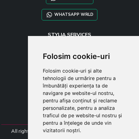
WHATSAPP WRLD
STYLIA SERVICES
SHOP B2B
TAYLOR MADE ORDERS
Folosim cookie-uri
DROPSHIPPING
Folosim cookie-uri și alte
USER
tehnologii de urmărire pentru a
SUBSCRIBE
îmbunătăți experiența ta de
AUTENTIFICARE
navigare pe website-ul nostru,
CART
pentru afișa conținut și reclame
personalizate, pentru a analiza
traficul de pe website-ul nostru și
pentru a înțelege de unde vin
vizitatorii noștri.
All rights Styliafoe s.r.l. © 2025 - Numar TVA (Codul
Fiscal) IT15015641002