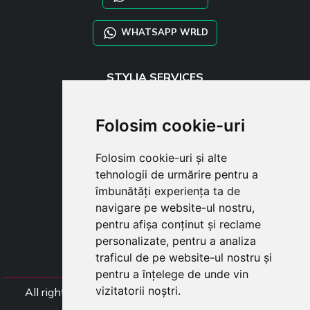
WHATSAPP WRLD
STYLIA SERVICES
SHOP B2B
TAYLOR MADE ORDERS
Folosim cookie-uri
DROPSHIPPING
Folosim cookie-uri și alte
USER
tehnologii de urmărire pentru a
SUBSCRIBE
îmbunătăți experiența ta de
AUTENTIFICARE
navigare pe website-ul nostru,
CART
pentru afișa conținut și reclame
personalizate, pentru a analiza
traficul de pe website-ul nostru și
pentru a înțelege de unde vin
vizitatorii noștri.
All rights Styliafoe s.r.l. © 2025 - Numar TVA (Codul
Fiscal) IT15015641002