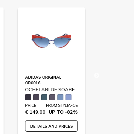
ADIDAS ORIGINAL
CARRERA
OR0016
CARDUC023S
OCHELARI DE SOARE
OCHELARI 
PRICE
FROM STYLIAFOE
PRICE
FR
€ 149,00
UP TO -82%
€ 289,00
U
DETAILS AND PRICES
DETAILS A