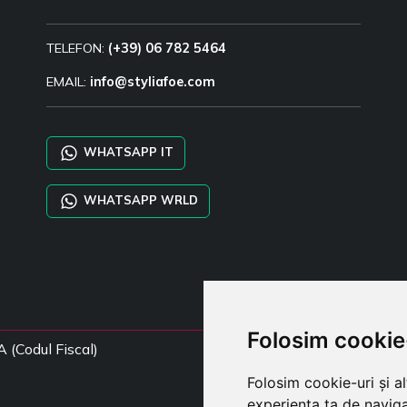
TELEFON:
(+39) 06 782 5464
EMAIL:
info@styliafoe.com
WHATSAPP IT
WHATSAPP WRLD
Folosim cookie
A (Codul Fiscal)
Folosim cookie-uri și a
experiența ta de naviga