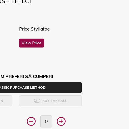
RUSH EFFECT
Price Styliafoe
View Price
M PREFERI SĂ CUMPERI
ASSIC PURCHASE METHOD
ON
BUY TAKE ALL