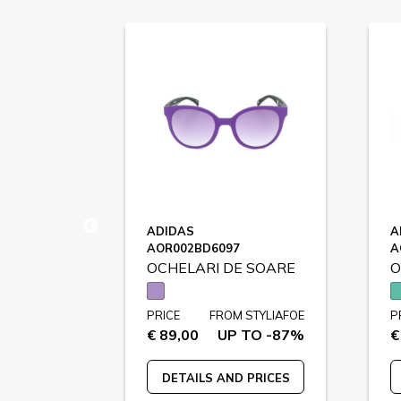
AL
ADIDAS
A
AOR002BD6097
A
 SOARE
OCHELARI DE SOARE
O
STYLIAFOE
PRICE
FROM STYLIAFOE
P
 TO -82%
€ 89,00
UP TO -87%
€
 PRICES
DETAILS AND PRICES