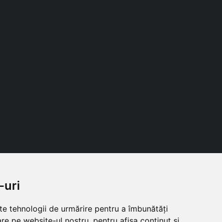
-uri
Follow us
lte tehnologii de urmărire pentru a îmbunătăți
re pe website-ul nostru, pentru afișa conținut și