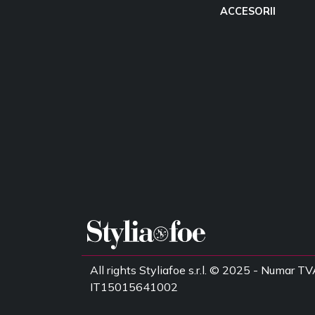
ACCESORII
All rights Styliafoe s.r.l. © 2025 - Numar TV
IT15015641002