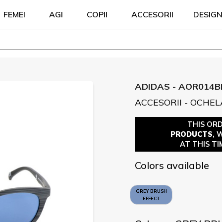
FEMEI
AGI
COPII
ACCESORII
DESIG
ADIDAS - AOR014B
ACCESORII - OCHEL
THIS OR
PRODUCTS
, 
AT THIS TI
Colors available
GREY BRUSH
EFFECT