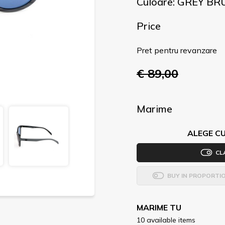
Culoare: GREY B
Price
Pret pentru revanzare
€ 89,00
Marime
ALEGE CU
CL
BUY IN PROPORTI
MARIME TU
10 available items