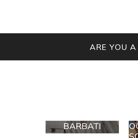
ARE YOU A
BARBATI
O
S