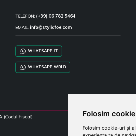
TELEFON:
(+39) 06 782 5464
EMAIL:
info@styliafoe.com
WHATSAPP IT
WHATSAPP WRLD
Folosim cookie
A (Codul Fiscal)
Folosim cookie-uri și a
experiența ta de naviga