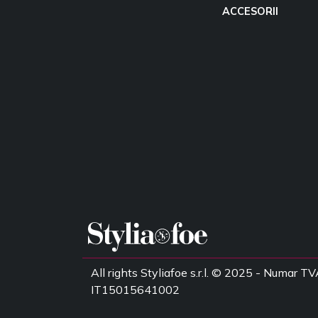
ACCESORII
All rights Styliafoe s.r.l. © 2025 - Numar TV
IT15015641002