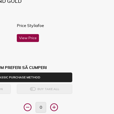
AND GOLD
Price Styliafoe
View Price
M PREFERI SĂ CUMPERI
ASSIC PURCHASE METHOD
ON
BUY TAKE ALL