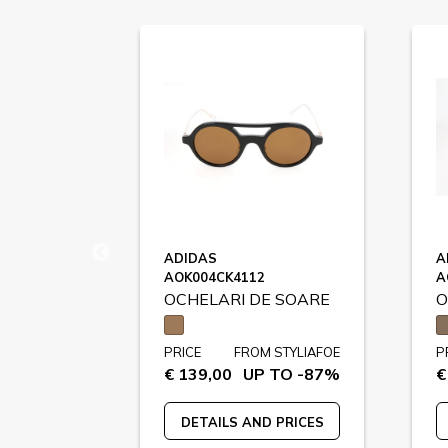
ADIDAS
A
AOK004CK4112
A
 SOARE
OCHELARI DE SOARE
O
STYLIAFOE
PRICE
FROM STYLIAFOE
P
 TO -66%
€ 139,00
UP TO -87%
€
 PRICES
DETAILS AND PRICES