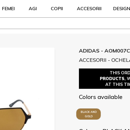
FEMEI
AGI
COPII
ACCESORII
DESIG
ADIDAS - AOM007C
ACCESORII - OCHEL
THIS OR
PRODUCTS
, 
AT THIS TI
Colors available
BLACK AND
GOLD