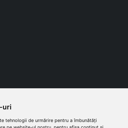
-uri
Follow us
lte tehnologii de urmărire pentru a îmbunătăți
re pe website-ul nostru, pentru afișa conținut și