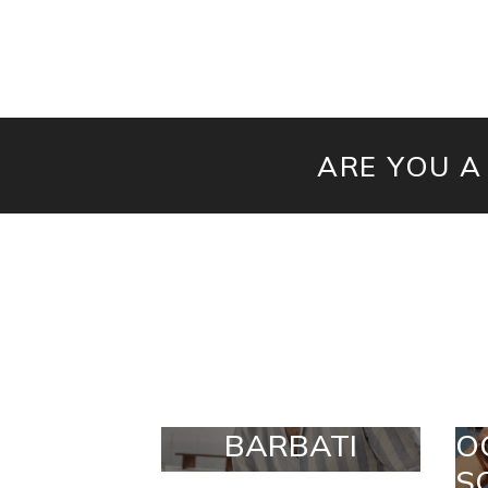
ARE YOU A
BARBATI
O
S