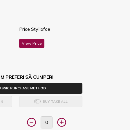
Price Styliafoe
View Price
M PREFERI SĂ CUMPERI
ASSIC PURCHASE METHOD
ON
BUY TAKE ALL