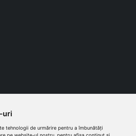
-uri
Follow us
lte tehnologii de urmărire pentru a îmbunătăți
re pe website-ul nostru, pentru afișa conținut și