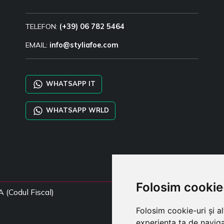
TELEFON:
(+39) 06 782 5464
EMAIL:
info@styliafoe.com
WHATSAPP IT
WHATSAPP WRLD
Folosim cookie
A (Codul Fiscal)
Folosim cookie-uri și a
experiența ta de naviga