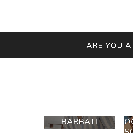
ARE YOU A
BARBATI
O
S