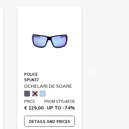
POLICE
ADIDAS SPO
SPLN37
SP0056
OCHELARI DE SOARE
OCHELARI 
PRICE
FROM STYLIAFOE
PRICE
FR
€ 129,00
UP TO -74%
€ 179,00
U
DETAILS AND PRICES
DETAILS A