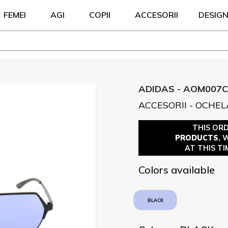
FEMEI
AGI
COPII
ACCESORII
DESIG
ADIDAS - AOM007C
ACCESORII - OCHEL
THIS OR
PRODUCTS
, 
AT THIS TI
Colors available
BLACK