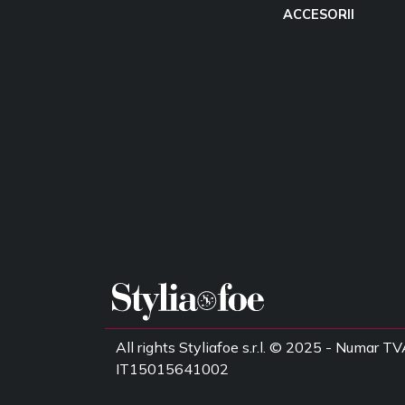
ACCESORII
All rights Styliafoe s.r.l. © 2025 - Numar TV
IT15015641002