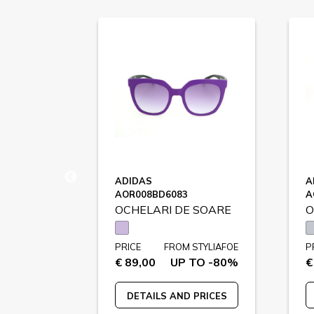
ADIDAS
A
AOR008BD6083
A
 SOARE
OCHELARI DE SOARE
O
STYLIAFOE
PRICE
FROM STYLIAFOE
P
 TO -72%
€ 89,00
UP TO -80%
€
 PRICES
DETAILS AND PRICES