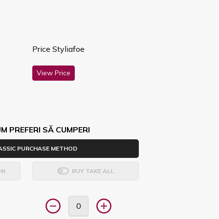
Price Styliafoe
View Price
M PREFERI SĂ CUMPERI
ASSIC PURCHASE METHOD
ON
BUY TAKE ALL