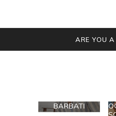
ARE YOU A
BARBATI
O
S