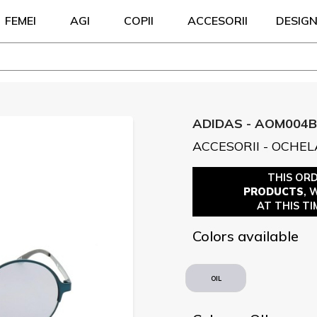
FEMEI
AGI
COPII
ACCESORII
DESIG
ADIDAS - AOM004B
ACCESORII - OCHEL
THIS OR
PRODUCTS
, 
AT THIS TI
Colors available
OIL