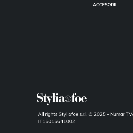
ACCESORII
All rights Styliafoe s.r.l. © 2025 - Numar TV
IT15015641002