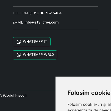
TELEFON:
(+39) 06 782 5464
EMAIL:
info@styliafoe.com
WHATSAPP IT
WHATSAPP WRLD
Folosim cookie
A (Codul Fiscal)
Folosim cookie-uri și a
experiența ta de naviga