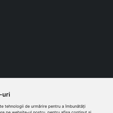
-uri
Follow us
lte tehnologii de urmărire pentru a îmbunătăți
re pe website-ul nostru, pentru afișa conținut și