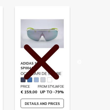
ADIDAS SPORT
KENZO
SP0044
KZ40010U
OCHELARI DE SOARE
OCHELARI 
PRICE
FROM STYLIAFOE
PRICE
FR
€ 159,00
UP TO -79%
€ 160,00
U
DETAILS AND PRICES
DETAILS A