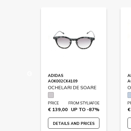
ADIDAS
A
AOK002CK4109
A
 SOARE
OCHELARI DE SOARE
O
STYLIAFOE
PRICE
FROM STYLIAFOE
P
 TO -79%
€ 139,00
UP TO -87%
€
 PRICES
DETAILS AND PRICES