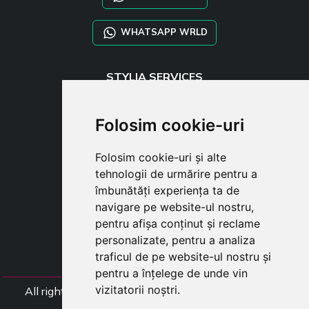
WHATSAPP WRLD
STYLIA SERVICES
SHOP B2B
TAYLOR MADE ORDERS
Folosim cookie-uri
DROPSHIPPING
Folosim cookie-uri și alte
USER
tehnologii de urmărire pentru a
SUBSCRIBE
îmbunătăți experiența ta de
AUTENTIFICARE
navigare pe website-ul nostru,
CART
pentru afișa conținut și reclame
personalizate, pentru a analiza
traficul de pe website-ul nostru și
pentru a înțelege de unde vin
vizitatorii noștri.
All rights Styliafoe s.r.l. © 2025 - Numar TVA (Codul
Fiscal) IT15015641002