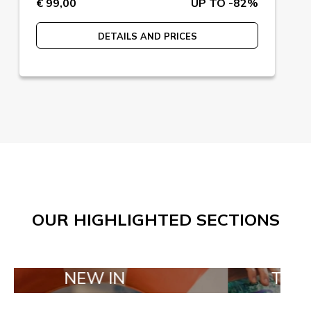
€ 99,00
UP TO -82%
DETAILS AND PRICES
OUR HIGHLIGHTED SECTIONS
EW IN
TAILOR MADE