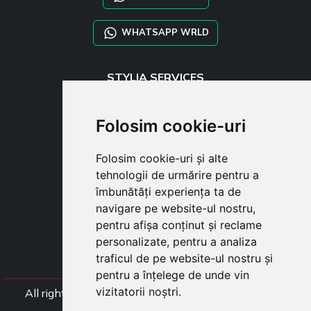
WHATSAPP WRLD
STYLIA SERVICES
SHOP B2B
TAYLOR MADE ORDERS
Folosim cookie-uri
DROPSHIPPING
Folosim cookie-uri și alte
USER
tehnologii de urmărire pentru a
SUBSCRIBE
îmbunătăți experiența ta de
AUTENTIFICARE
navigare pe website-ul nostru,
CART
pentru afișa conținut și reclame
personalizate, pentru a analiza
traficul de pe website-ul nostru și
pentru a înțelege de unde vin
vizitatorii noștri.
All rights Styliafoe s.r.l. © 2025 - Numar TVA (Codul
Fiscal) IT15015641002