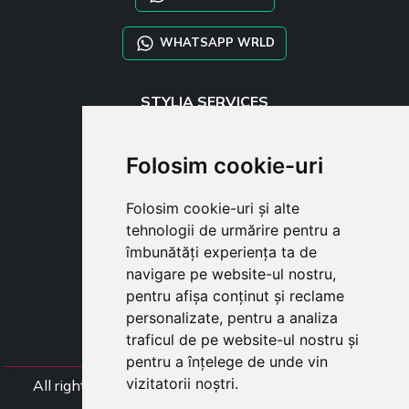
WHATSAPP WRLD
STYLIA SERVICES
SHOP B2B
TAYLOR MADE ORDERS
Folosim cookie-uri
DROPSHIPPING
Folosim cookie-uri și alte
USER
tehnologii de urmărire pentru a
SUBSCRIBE
îmbunătăți experiența ta de
AUTENTIFICARE
navigare pe website-ul nostru,
CART
pentru afișa conținut și reclame
personalizate, pentru a analiza
traficul de pe website-ul nostru și
pentru a înțelege de unde vin
vizitatorii noștri.
All rights Styliafoe s.r.l. © 2025 - Numar TVA (Codul
Fiscal) IT15015641002