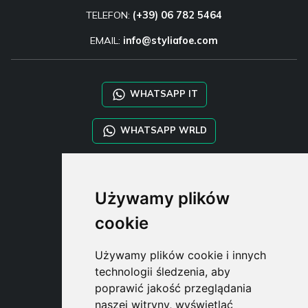
TELEFON:
(+39) 06 782 5464
EMAIL:
info@styliafoe.com
WHATSAPP IT
WHATSAPP WRLD
STYLIA SERVICES
Używamy plików
SHOP B2B
TAYLOR MADE ORDERS
cookie
DROPSHIPPING
Używamy plików cookie i innych
USER
technologii śledzenia, aby
SUBSCRIBE
poprawić jakość przeglądania
ZALOGUJ
naszej witryny, wyświetlać