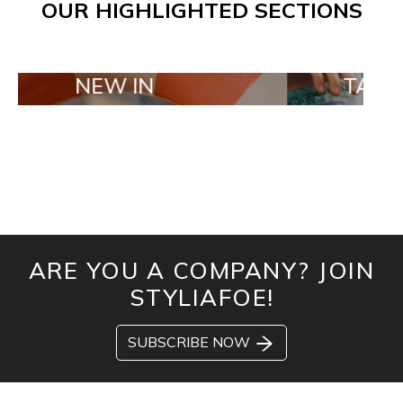
OUR HIGHLIGHTED SECTIONS
EW IN
TAILOR MADE 
ARE YOU A COMPANY? JOIN
STYLIAFOE!
SUBSCRIBE NOW