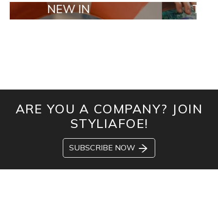
NEW IN
TAILOR MAD
ARE YOU A COMPANY? JOIN
STYLIAFOE!
SUBSCRIBE NOW