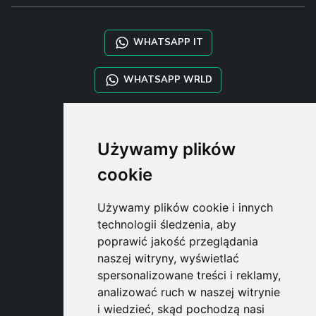
WHATSAPP IT
WHATSAPP WRLD
STYLIA SERVICES
Używamy plików
SHOP B2B
TAYLOR MADE ORDERS
cookie
DROPSHIPPING
Używamy plików cookie i innych
USER
technologii śledzenia, aby
SUBSCRIBE
poprawić jakość przeglądania
ZALOGUJ
naszej witryny, wyświetlać
CART
spersonalizowane treści i reklamy,
analizować ruch w naszej witrynie
i wiedzieć, skąd pochodzą nasi