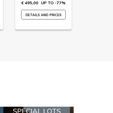
€ 495,00
UP TO -77%
€ 240,00
U
DETAILS AND PRICES
DETAILS A
ALL IN A BOX
STYLIA OU