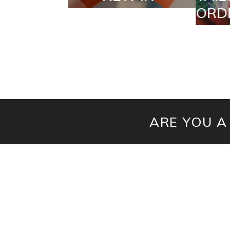
ORDERS
ARE YOU A