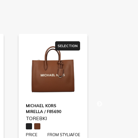
SELECTION
MICHAEL KORS
LOVE MOSCH
MIRELLA / F85690
F83984
TOREBKI
TOREBKI
PRICE
FROM STYLIAFOE
PRICE
FR