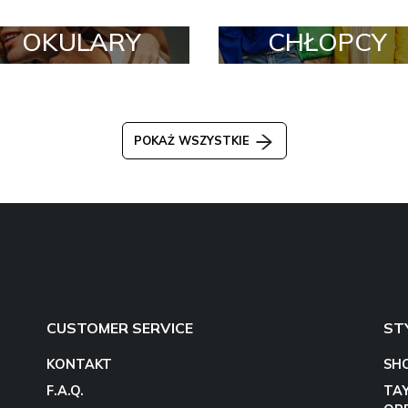
OKULARY
CHŁOPCY
POKAŻ WSZYSTKIE
CUSTOMER SERVICE
ST
KONTAKT
SH
F.A.Q.
TA