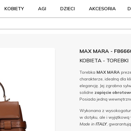
KOBIETY
AGI
DZIECI
AKCESORIA
D
MAX MARA - F8666
KOBIETA - TOREBKI
Torebka
MAX MARA
prez
charakterze, idealną dla 
elegancję. Jej zgrabna syl
solidne
zapięcie obrotow
Posiada jedną wewnętrzną
Wykonana z wysokogatu
w dotyku, ale i wyjątkową
Made in
ITALY
, gwarantują