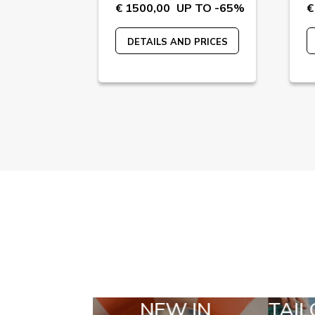
 TO -55%
€ 1500,00
UP TO -65%
€
 PRICES
DETAILS AND PRICES
IN
TAILOR MADE
S