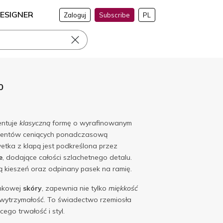
ESIGNER
Zaloguj
Subscribe
PL
0
entuje
klasyczną
formę o wyrafinowanym
klientów ceniących ponadczasową
wetka z klapą jest podkreślona przez
e
, dodające całości szlachetnego detalu.
 kieszeń oraz odpinany pasek na ramię.
nkowej
skóry
, zapewnia nie tylko
miękkość
 wytrzymałość. To świadectwo rzemiosła
cego trwałość i styl.