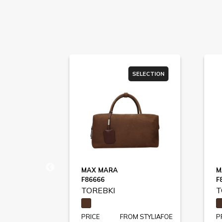
ER SALE
SELECTION
MAX MARA
M
COCCINELLE C-ME CALF / E1SSK150101
F86666
F
TOREBKI
T
STYLIAFOE
PRICE
FROM STYLIAFOE
P