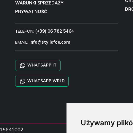
OR
WARUNKI SPRZEDAŻY
DR
PRYWATNOŚĆ
TELEFON:
(+39) 06 782 5464
EMAIL:
info@styliafoe.com
WHATSAPP IT
WHATSAPP WRLD
Używamy plikó
15015641002