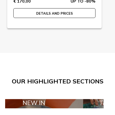
€ 170,00
UP TO -80%
DETAILS AND PRICES
OUR HIGHLIGHTED SECTIONS
NEW IN
TAILOR MADE