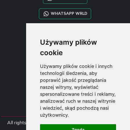
WHATSAPP WRLD
STYLIA SERVICES
Używamy plików
SHOP B2B
TAYLOR MADE ORDERS
cookie
DROPSHIPPING
Używamy plików cookie i innych
USER
technologii śledzenia, aby
SUBSCRIBE
poprawić jakość przeglądania
ZALOGUJ
naszej witryny, wyświetlać
CART
spersonalizowane treści i reklamy,
analizować ruch w naszej witrynie
i wiedzieć, skąd pochodzą nasi
użytkownicy.
All rights Styliafoe s.r.l. © 2025 - NIP IT15015641002
Zgoda