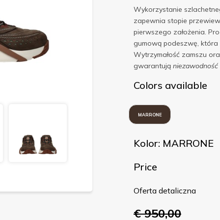
Wykorzystanie szlachetneg
zapewnia stopie przewiew
pierwszego założenia. Pr
gumową podeszwę, która s
Wytrzymałość zamszu oraz
gwarantują
niezawodność
Colors available
MARRONE
Kolor: MARRONE
Price
Oferta detaliczna
€ 950,00