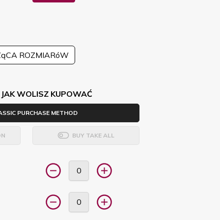
ZąCA ROZMIARóW
 JAK WOLISZ KUPOWAĆ
ASSIC PURCHASE METHOD
ON
BUY TAKE ALL