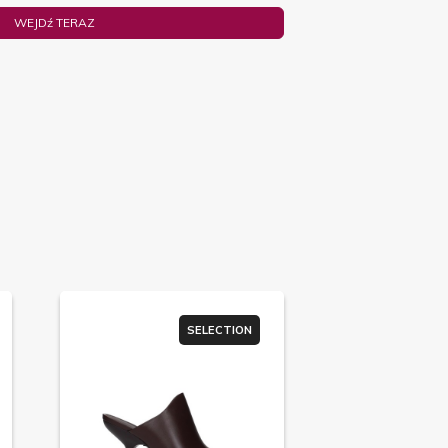
WEJDź TERAZ
SELECTION