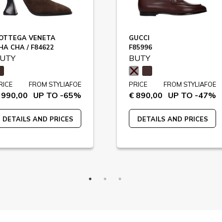
OTTEGA VENETA
GUCCI
HA CHA / F84622
F85996
UTY
BUTY
RICE
FROM STYLIAFOE
PRICE
FROM STYLIAFOE
 990,00
UP TO -65%
€ 890,00
UP TO -47%
DETAILS AND PRICES
DETAILS AND PRICES