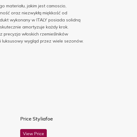
o materiału, jakim jest camoscio,
ność oraz niezwykłą miękkość od
odukt wykonany w ITALY posiada solidną
kutecznie amortyzuje każdy krok.
 precyzja włoskich rzemieślników
i luksusowy wygląd przez wiele sezonów.
Price Styliafoe
View Price