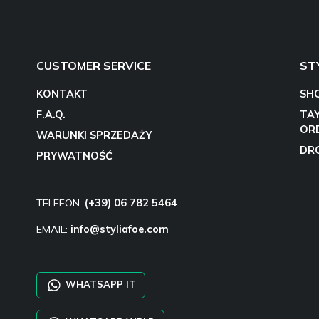
CUSTOMER SERVICE
ST
KONTAKT
SH
F.A.Q.
TA
OR
WARUNKI SPRZEDAŻY
DR
PRYWATNOŚĆ
TELEFON:
(+39) 06 782 5464
EMAIL:
info@styliafoe.com
WHATSAPP IT