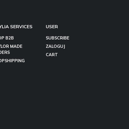
YLIA SERVICES
USER
OP B2B
SUBSCRIBE
YLOR MADE
ZALOGUJ
DERS
CART
OPSHIPPING