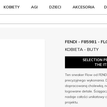
KOBIETY
AGI
DZIECI
AKCESORIA
D
FENDI - F85981 - F
KOBIETA - BUTY
SELECTION P
THE I
Ten sneaker Flow od FENDI
precyzyjnego wykonania. 
dopracowaną cholewką, na 
logowane detale. Ściągac
nadaje całości
unikatowy
c
projektu.