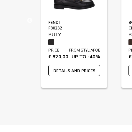
NA
FENDI
B
F80232
C
BUTY
B
STYLIAFOE
PRICE
FROM STYLIAFOE
P
 TO -43%
€ 820,00
UP TO -40%
€
 PRICES
DETAILS AND PRICES