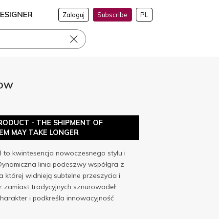
ESIGNER
Zaloguj
Subscribe
PL
LOW
RODUCT - THE SHIPMENT OF
TEM MAY TAKE LONGER
 to kwintesencja nowoczesnego stylu i
Dynamiczna linia podeszwy współgra z
której widnieją subtelne przeszycia i
z zamiast tradycyjnych sznurowadeł
harakter i podkreśla innowacyjność