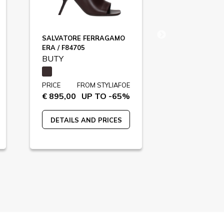
SALVATORE FERRAGAMO
VALENTINO 
ERA / F84705
F82328
BUTY
BUTY
PRICE
FROM STYLIAFOE
PRICE
FR
€ 895,00
UP TO -65%
€ 790,00
U
DETAILS AND PRICES
DETAILS A