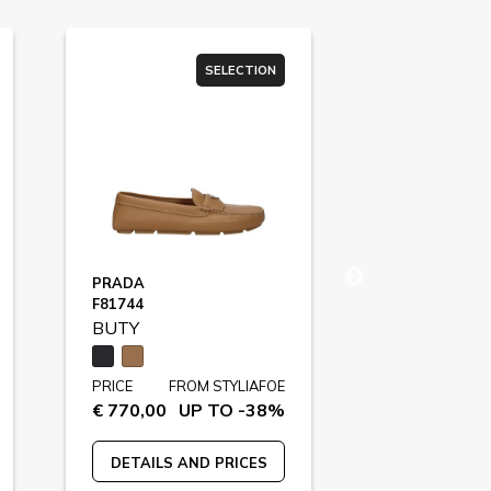
SELECTION
PRADA
GUCCI
F81744
SCREENER / F
BUTY
BUTY
PRICE
FROM STYLIAFOE
PRICE
FR
€ 770,00
UP TO -38%
€ 850,00
U
DETAILS AND PRICES
DETAILS A