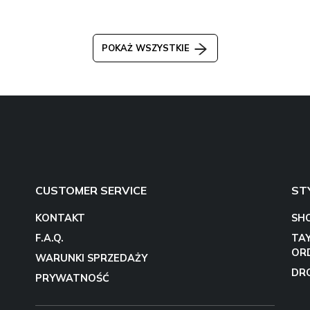
POKAŻ WSZYSTKIE
CUSTOMER SERVICE
ST
KONTAKT
SH
F.A.Q.
TA
OR
WARUNKI SPRZEDAŻY
DR
PRYWATNOŚĆ