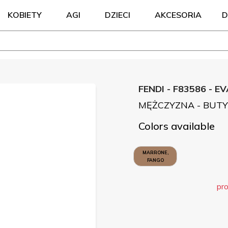
KOBIETY
AGI
DZIECI
AKCESORIA
D
FENDI - F83586 - E
MĘŻCZYZNA - BUTY
Colors available
MARRONE,
FANGO
pro