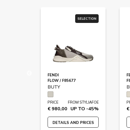
SELECTION
SELECTION
FENDI
F
FLOW / F85677
F
BUTY
B
STYLIAFOE
PRICE
FROM STYLIAFOE
P
 TO -41%
€ 980,00
UP TO -45%
€
 PRICES
DETAILS AND PRICES