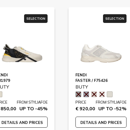
SELECTION
SELECTION
ENDI
FENDI
81979
FASTER / F75426
UTY
BUTY
RICE
FROM STYLIAFOE
PRICE
FROM STYLIAFOE
 850,00
UP TO -45%
€ 920,00
UP TO -52%
DETAILS AND PRICES
DETAILS AND PRICES