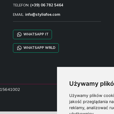
TELEFON:
(+39) 06 782 5464
EMAIL:
info@styliafoe.com
WHATSAPP IT
WHATSAPP WRLD
Używamy plikó
15015641002
Używamy plików cookie 
jakość przeglądania na
reklamy, analizować ru
użytkownicy.