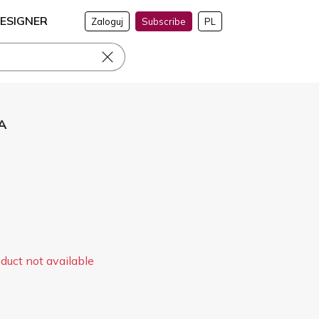
ESIGNER
Zaloguj
Subscribe
PL
VA
duct not available