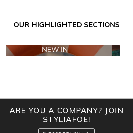
OUR HIGHLIGHTED SECTIONS
NEW IN
TAILO
ARE YOU A COMPANY? JOIN
STYLIAFOE!