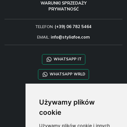
WARUNKI SPRZEDAŻY
PRYWATNOŚĆ
TELEFON:
(+39) 06 782 5464
EMAIL:
info@styliafoe.com
WHATSAPP IT
WHATSAPP WRLD
STYLIA SERVICES
Używamy plików
SHOP B2B
TAYLOR MADE ORDERS
cookie
DROPSHIPPING
Używamy plików cookie i innych