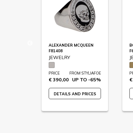
TA
ALEXANDER MCQUEEN
B
F81408
F
JEWELRY
J
STYLIAFOE
PRICE
FROM STYLIAFOE
P
 TO -65%
€ 390,00
UP TO -65%
€
 PRICES
DETAILS AND PRICES