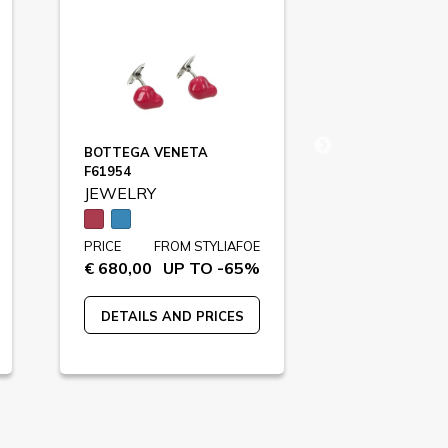
BOTTEGA VENETA
BOTTEGA VE
F61954
F61945
JEWELRY
JEWELRY
PRICE
FROM STYLIAFOE
PRICE
FR
€ 680,00
UP TO -65%
€ 680,00
U
DETAILS AND PRICES
DETAILS A