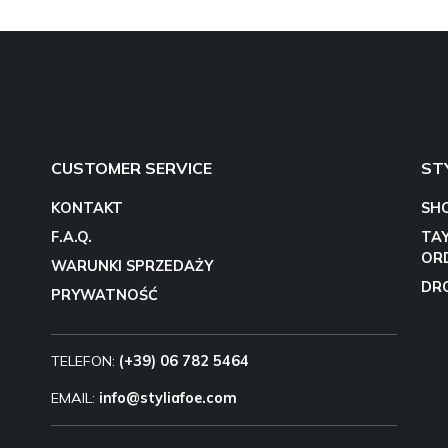
CUSTOMER SERVICE
ST
KONTAKT
SH
F.A.Q.
TA
OR
WARUNKI SPRZEDAŻY
DR
PRYWATNOŚĆ
TELEFON:
(+39) 06 782 5464
EMAIL:
info@styliafoe.com