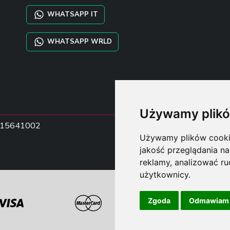
WHATSAPP IT
WHATSAPP WRLD
Używamy plikó
15015641002
Używamy plików cookie 
jakość przeglądania na
reklamy, analizować ru
użytkownicy.
Zgoda
Odmawiam