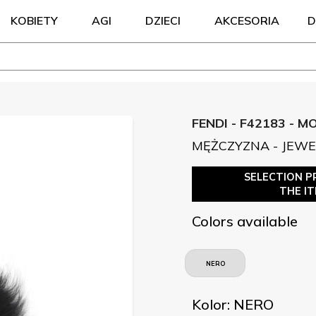
KOBIETY
AGI
DZIECI
AKCESORIA
D
FENDI - F42183 - 
MĘŻCZYZNA - JEW
SELECTION P
THE I
Colors available
NERO
Kolor: NERO