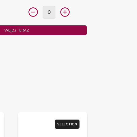
WEJDź TERAZ
SELECTION