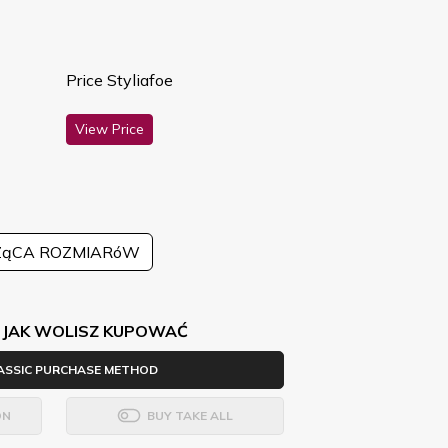
Price Styliafoe
View Price
ZąCA ROZMIARóW
 JAK WOLISZ KUPOWAĆ
ASSIC PURCHASE METHOD
ON
BUY TAKE ALL