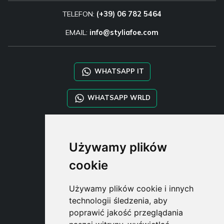
TELEFON:
(+39) 06 782 5464
EMAIL:
info@styliafoe.com
WHATSAPP IT
WHATSAPP WRLD
STYLIA SERVICES
Używamy plików
SHOP B2B
TAYLOR MADE ORDERS
cookie
DROPSHIPPING
Używamy plików cookie i innych
USER
technologii śledzenia, aby
SUBSCRIBE
poprawić jakość przeglądania
ZALOGUJ