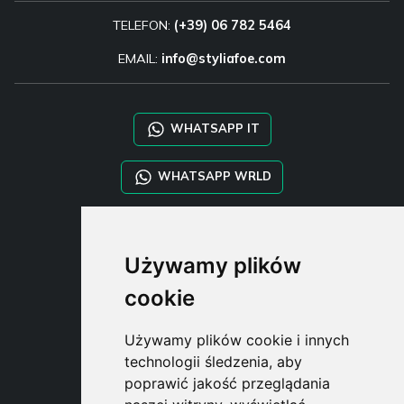
TELEFON:
(+39) 06 782 5464
EMAIL:
info@styliafoe.com
WHATSAPP IT
WHATSAPP WRLD
STYLIA SERVICES
Używamy plików
SHOP B2B
TAYLOR MADE ORDERS
cookie
DROPSHIPPING
Używamy plików cookie i innych
USER
technologii śledzenia, aby
SUBSCRIBE
poprawić jakość przeglądania
ZALOGUJ