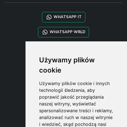
WHATSAPP IT
WHATSAPP WRLD
STYLIA SERVICES
Używamy plików
SHOP B2B
TAYLOR MADE ORDERS
cookie
DROPSHIPPING
Używamy plików cookie i innych
USER
technologii śledzenia, aby
SUBSCRIBE
poprawić jakość przeglądania
ZALOGUJ
naszej witryny, wyświetlać
CART
spersonalizowane treści i reklamy,
analizować ruch w naszej witrynie
i wiedzieć, skąd pochodzą nasi