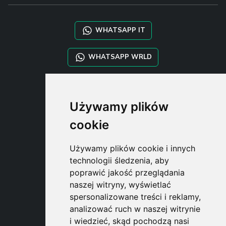
WHATSAPP IT
WHATSAPP WRLD
STYLIA SERVICES
Używamy plików
SHOP B2B
TAYLOR MADE ORDERS
cookie
DROPSHIPPING
Używamy plików cookie i innych
USER
technologii śledzenia, aby
SUBSCRIBE
poprawić jakość przeglądania
ZALOGUJ
naszej witryny, wyświetlać
CART
spersonalizowane treści i reklamy,
analizować ruch w naszej witrynie
i wiedzieć, skąd pochodzą nasi