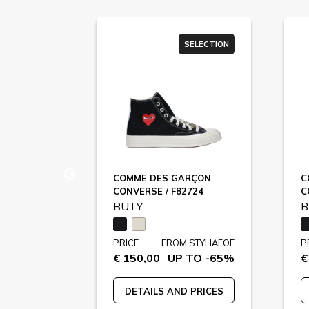
SELECTION
SELECTION
RRAGAMO
COMME DES GARÇON
C
CONVERSE / F82724
C
BUTY
B
STYLIAFOE
PRICE
FROM STYLIAFOE
P
 TO -65%
€ 150,00
UP TO -65%
€
 PRICES
DETAILS AND PRICES