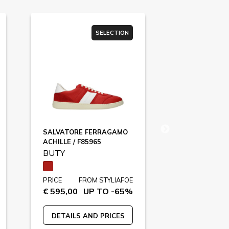
SELECTION
SALVATORE FERRAGAMO
VALENTINO 
ACHILLE / F85965
F84225
BUTY
BUTY
PRICE
FROM STYLIAFOE
PRICE
FR
€ 595,00
UP TO -65%
€ 650,00
U
DETAILS AND PRICES
DETAILS A