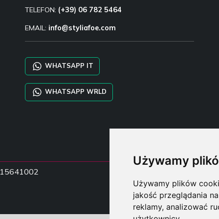
TELEFON:
(+39) 06 782 5464
EMAIL:
info@styliafoe.com
WHATSAPP IT
WHATSAPP WRLD
Używamy plikó
15015641002
Używamy plików cookie 
jakość przeglądania na
reklamy, analizować ru
użytkownicy.