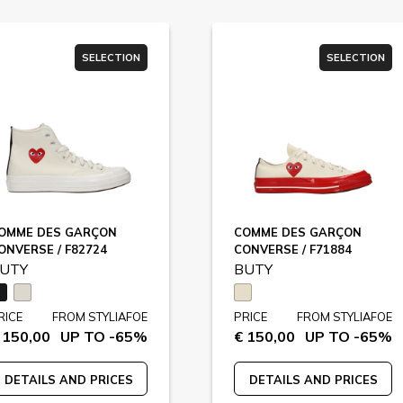
SELECTION
SELECTION
OMME DES GARÇON
COMME DES GARÇON
ONVERSE / F82724
CONVERSE / F71884
UTY
BUTY
RICE
FROM STYLIAFOE
PRICE
FROM STYLIAFOE
 150,00
UP TO -65%
€ 150,00
UP TO -65%
DETAILS AND PRICES
DETAILS AND PRICES