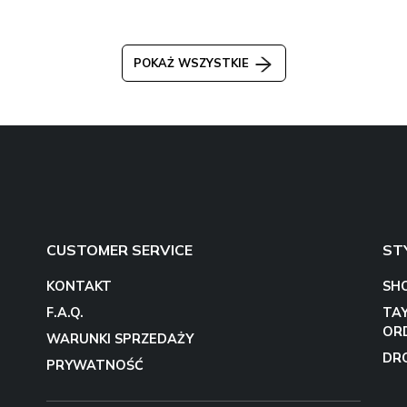
POKAŻ WSZYSTKIE
CUSTOMER SERVICE
ST
KONTAKT
SH
F.A.Q.
TA
OR
WARUNKI SPRZEDAŻY
DR
PRYWATNOŚĆ