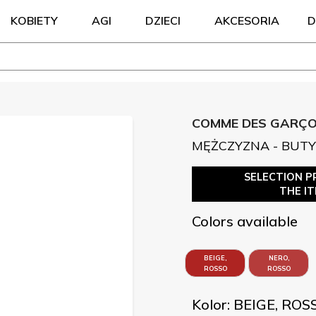
KOBIETY
AGI
DZIECI
AKCESORIA
D
COMME DES GARÇON
MĘŻCZYZNA - BUTY
SELECTION P
THE I
Colors available
BEIGE,
NERO,
ROSSO
ROSSO
Kolor: BEIGE, ROS