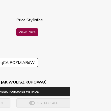
Price Styliafoe
View Price
ZąCA ROZMIARóW
 JAK WOLISZ KUPOWAĆ
ASSIC PURCHASE METHOD
ON
BUY TAKE ALL