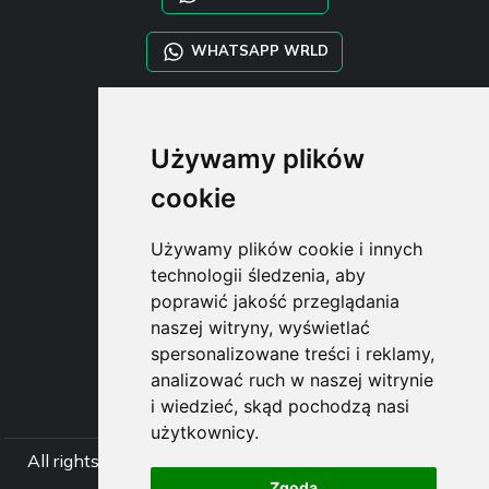
WHATSAPP WRLD
STYLIA SERVICES
Używamy plików
SHOP B2B
TAYLOR MADE ORDERS
cookie
DROPSHIPPING
Używamy plików cookie i innych
USER
technologii śledzenia, aby
SUBSCRIBE
poprawić jakość przeglądania
ZALOGUJ
naszej witryny, wyświetlać
CART
spersonalizowane treści i reklamy,
analizować ruch w naszej witrynie
i wiedzieć, skąd pochodzą nasi
użytkownicy.
All rights Styliafoe s.r.l. © 2025 - NIP IT15015641002
Zgoda