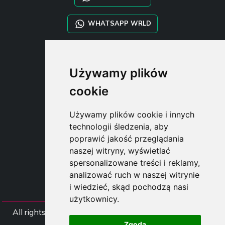
WHATSAPP WRLD
STYLIA SERVICES
Używamy plików
SHOP B2B
TAYLOR MADE ORDERS
cookie
DROPSHIPPING
Używamy plików cookie i innych
USER
technologii śledzenia, aby
SUBSCRIBE
poprawić jakość przeglądania
ZALOGUJ
naszej witryny, wyświetlać
CART
spersonalizowane treści i reklamy,
analizować ruch w naszej witrynie
i wiedzieć, skąd pochodzą nasi
użytkownicy.
All rights Styliafoe s.r.l. © 2025 - NIP IT15015641002
Zgoda