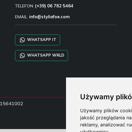
TELEFON:
(+39) 06 782 5464
EMAIL:
info@styliafoe.com
WHATSAPP IT
WHATSAPP WRLD
Używamy plikó
15015641002
Używamy plików cookie 
jakość przeglądania na
reklamy, analizować ru
użytkownicy.