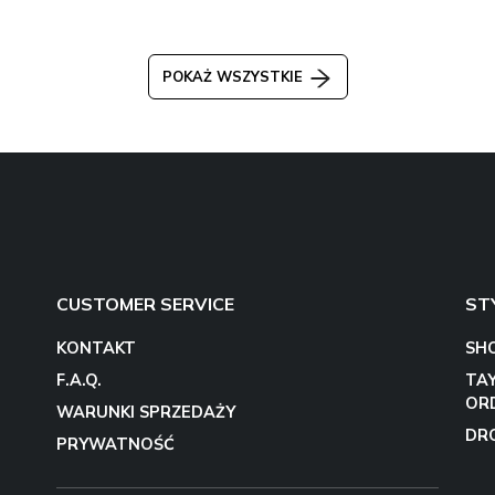
POKAŻ WSZYSTKIE
CUSTOMER SERVICE
ST
KONTAKT
SH
F.A.Q.
TA
OR
WARUNKI SPRZEDAŻY
DR
PRYWATNOŚĆ