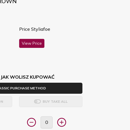
BROWN
Price Styliafoe
View Price
 JAK WOLISZ KUPOWAĆ
ASSIC PURCHASE METHOD
ON
BUY TAKE ALL