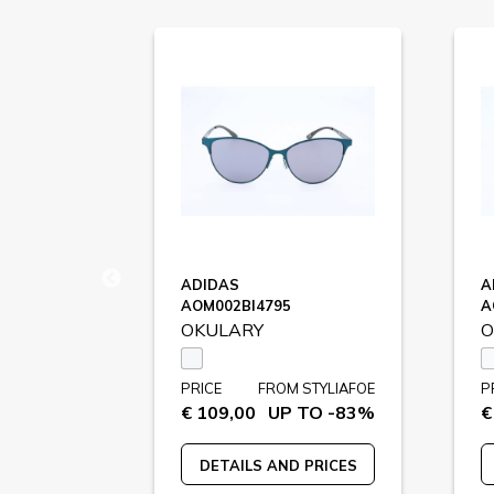
ADIDAS
A
AOM002BI4795
A
OKULARY
O
STYLIAFOE
PRICE
FROM STYLIAFOE
P
 TO -76%
€ 109,00
UP TO -83%
€
 PRICES
DETAILS AND PRICES