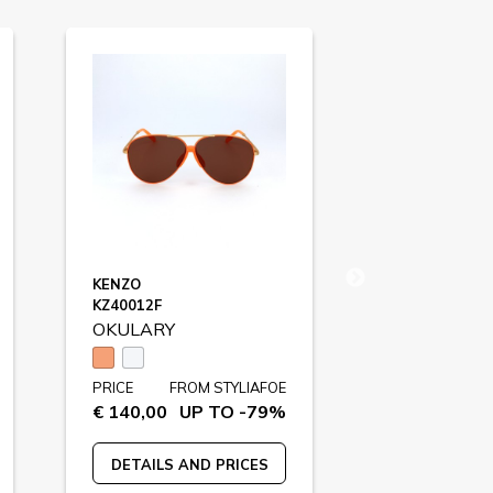
KENZO
POLICE
KZ40012F
SPL784
OKULARY
OKULARY
PRICE
FROM STYLIAFOE
PRICE
FR
€ 140,00
UP TO -79%
€ 169,00
U
DETAILS AND PRICES
DETAILS A