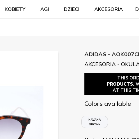
KOBIETY
AGI
DZIECI
AKCESORIA
D
ADIDAS - AOK007C
AKCESORIA - OKUL
THIS OR
PRODUCTS
, 
AT THIS TI
Colors available
HAVANA
BROWN