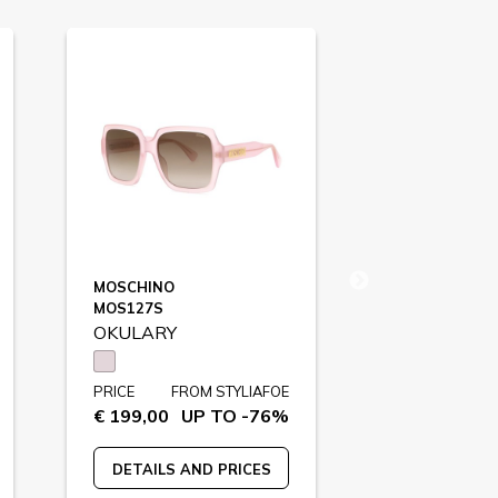
SU
MOSCHINO
MOSCHINO
MOS127S
MOS163S
OKULARY
OKULARY
PRICE
FROM STYLIAFOE
PRICE
FR
€ 199,00
UP TO -76%
€ 189,00
U
DETAILS AND PRICES
DETAILS A