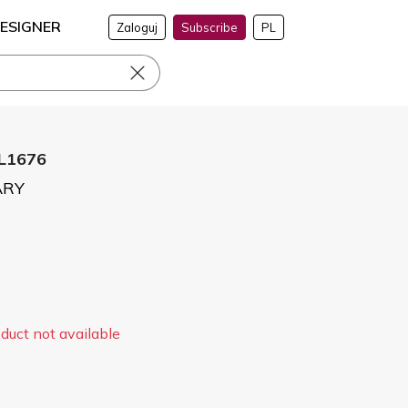
ESIGNER
Zaloguj
Subscribe
PL
L1676
ARY
duct not available