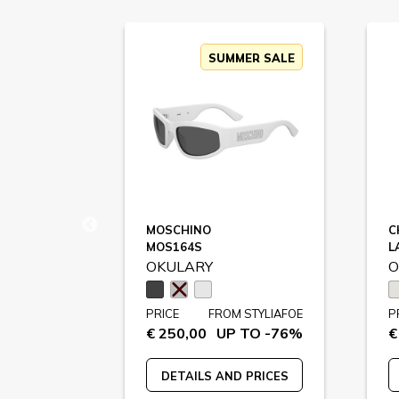
ER SALE
SUMMER SALE
MOSCHINO
C
MOS164S
L
OKULARY
O
STYLIAFOE
PRICE
FROM STYLIAFOE
P
 TO -67%
€ 250,00
UP TO -76%
€
 PRICES
DETAILS AND PRICES