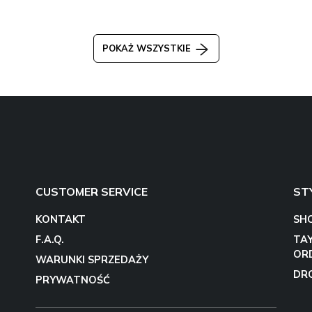
POKAŻ WSZYSTKIE
CUSTOMER SERVICE
ST
KONTAKT
SH
F.A.Q.
TA
OR
WARUNKI SPRZEDAŻY
DR
PRYWATNOŚĆ