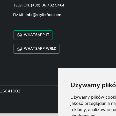
TELEFON:
(+39) 06 782 5464
EMAIL:
info@styliafoe.com
WHATSAPP IT
WHATSAPP WRLD
Używamy plikó
15015641002
Używamy plików cookie 
jakość przeglądania na
reklamy, analizować ru
użytkownicy.