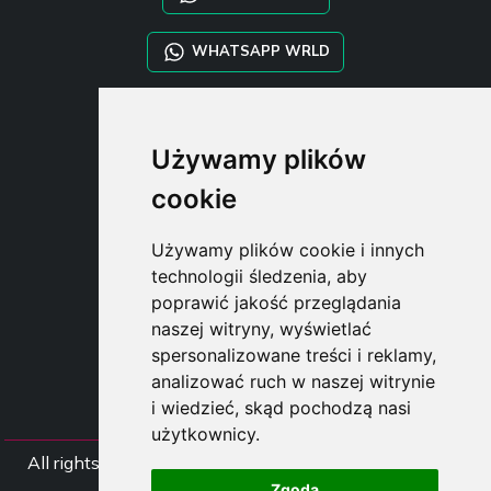
WHATSAPP WRLD
STYLIA SERVICES
Używamy plików
SHOP B2B
TAYLOR MADE ORDERS
cookie
DROPSHIPPING
Używamy plików cookie i innych
USER
technologii śledzenia, aby
SUBSCRIBE
poprawić jakość przeglądania
ZALOGUJ
naszej witryny, wyświetlać
CART
spersonalizowane treści i reklamy,
analizować ruch w naszej witrynie
i wiedzieć, skąd pochodzą nasi
użytkownicy.
All rights Styliafoe s.r.l. © 2025 - NIP IT15015641002
Zgoda