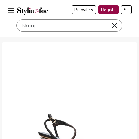
Prijavite s
Registe
SL