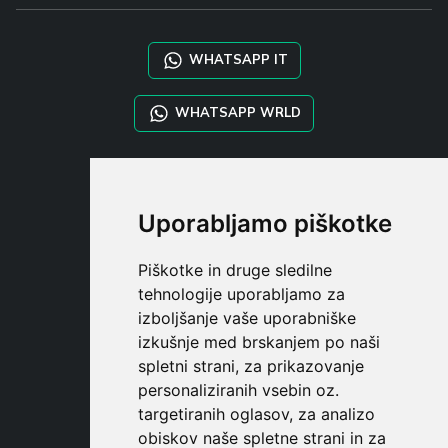
WHATSAPP IT
WHATSAPP WRLD
STYLIA SERVICES
SHOP B2B
Uporabljamo piškotke
TAYLOR MADE ORDERS
DROPSHIPPING
Piškotke in druge sledilne
tehnologije uporabljamo za
UPORABNI
izboljšanje vaše uporabniške
REGISTE
izkušnje med brskanjem po naši
PRIJAVITE S
spletni strani, za prikazovanje
NAKUPOVALNA KOŠARIC
personaliziranih vsebin oz.
targetiranih oglasov, za analizo
obiskov naše spletne strani in za