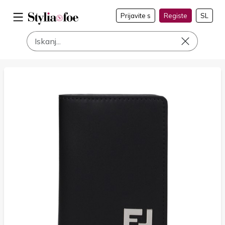
Prijavite s
Registe
SL