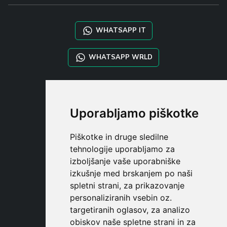
WHATSAPP IT
WHATSAPP WRLD
STYLIA SERVICES
SHOP B2B
Uporabljamo piškotke
TAYLOR MADE ORDERS
DROPSHIPPING
Piškotke in druge sledilne
tehnologije uporabljamo za
UPORABNI
izboljšanje vaše uporabniške
REGISTE
izkušnje med brskanjem po naši
PRIJAVITE S
spletni strani, za prikazovanje
NAKUPOVALNA KOŠARIC
personaliziranih vsebin oz.
targetiranih oglasov, za analizo
obiskov naše spletne strani in za