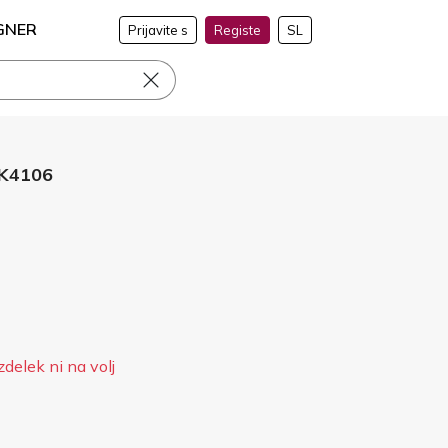
GNER
Prijavite s
Registe
SL
K4106
zdelek ni na volj