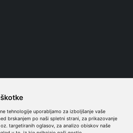
iškotke
Follow us
lne tehnologije uporabljamo za izboljšanje vaše
ed brskanjem po naši spletni strani, za prikazovanje
 oz. targetiranih oglasov, za analizo obiskov naše
gled v to, iz kje prihajajo naši gostje.