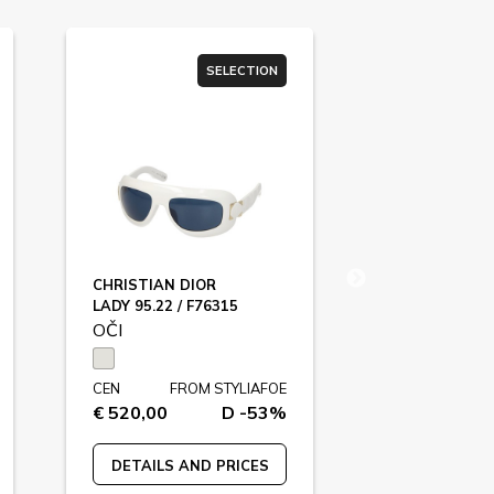
SELECTION
SU
CHRISTIAN DIOR
CALVIN KLEIN
LADY 95.22 / F76315
CK19321S
OČI
OČI
CEN
FROM STYLIAFOE
CEN
FR
€ 520,00
D -53%
€ 99,00
DETAILS AND PRICES
DETAILS A