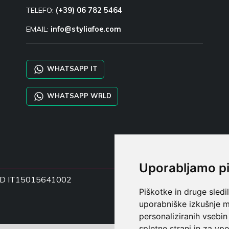
TELEFO:
(+39) 06 782 5464
EMAIL:
info@styliafoe.com
WHATSAPP IT
WHATSAPP WRLD
Uporabljamo p
ka DD IT15015641002
Piškotke in druge sledi
uporabniške izkušnje m
personaliziranih vsebin
spletne strani in za vpo