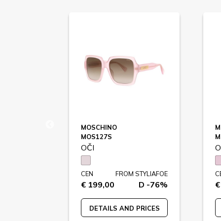
ER SALE
MOSCHINO
M
MOS127S
M
OČI
O
STYLIAFOE
CEN
FROM STYLIAFOE
C
D -76%
€ 199,00
D -76%
€
 PRICES
DETAILS AND PRICES