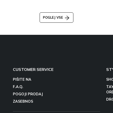
POGLEJ VSE
CUSTOMER SERVICE
ST
PIŠITE NA
SH
F.A.Q.
TA
OR
POGOJI PRODAJ
DR
ZASEBNOS